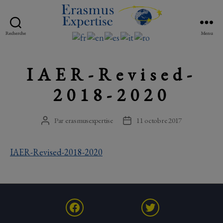
Erasmus
Recherche
Menu
Expertise
IAER-Revised-
2018-2020
Par
erasmusexpertise
11 octobre 2017
Auteur
Date
de
de
l’article
l’article
IAER-Revised-2018-2020
Facebook
Twitter