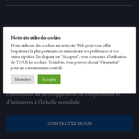
Erasmus Expertise
Notre site utilise des cookies
Nous utilisons des cookies sur notre site Web pour vous offrir
l'expérience la plus pertinente en mémorisant vos préférences et vos
Fondé en 2012, Erasmus Expertise est un réseau
visites répétées. En cliquant sur "Accepter", vous consentez à l'utilisation
international réunissant des experts issus de différents
de TOUS les cookies. Toutefois, vous pouvez chosiir "Paramétrer"
pour un consentement contrôlé.
milieux. Il conçoit et met en œuvre des projets dans les
domaines de l’éducation, de la formation, de
Accepter
Paramétrer
l’enseignement supérieur et de la recherche, en
contribuant au développement de coopérations et
d’initiatives à l’échelle mondiale.
CONTACTEZ-NOUS