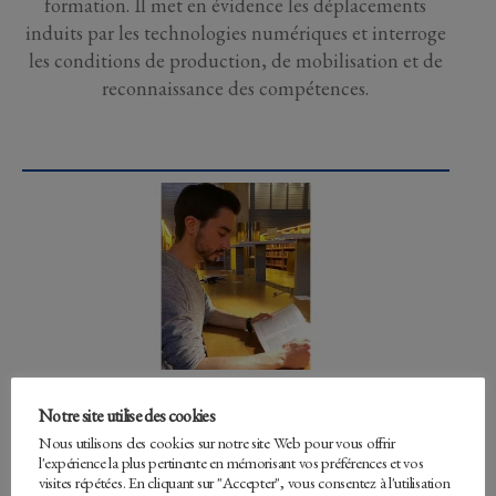
formation. Il met en évidence les déplacements
induits par les technologies numériques et interroge
les conditions de production, de mobilisation et de
reconnaissance des compétences.
ÉCRITURE ET EXIL
Notre site utilise des cookies
3 décembre 2024
Nous utilisons des cookies sur notre site Web pour vous offrir
Le silence comme opacité. Du non-dit et de
l'expérience la plus pertinente en mémorisant vos préférences et vos
l’indicible dans la « littérature des réfugiés » La
visites répétées. En cliquant sur "Accepter", vous consentez à l'utilisation