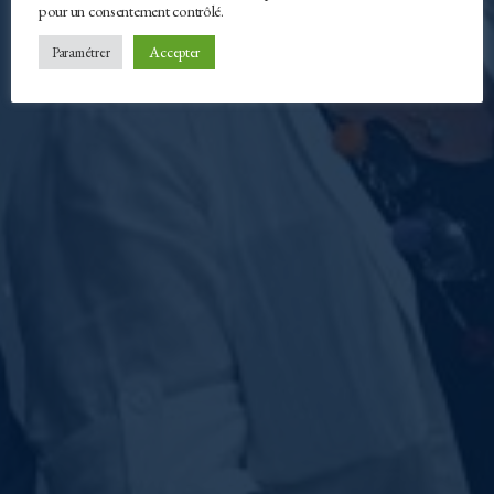
Le partenariat
pour un consentement contrôlé.
Accepter
Paramétrer
Défiler
vers
le
bas