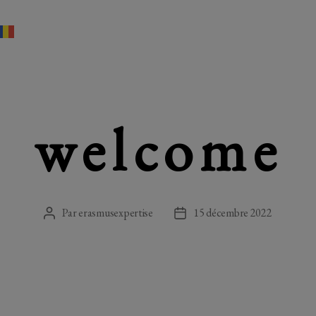
welcome
Par
erasmusexpertise
15 décembre 2022
Auteur
Date
de
de
l’article
l’article