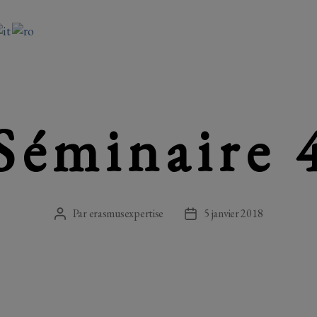
Séminaire 
Par
erasmusexpertise
5 janvier 2018
Auteur
Date
de
de
l’article
l’article