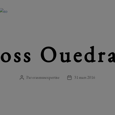
oss Ouedr
Par
erasmusexpertise
31 mars 2016
Auteur
Date
de
de
l’article
l’article