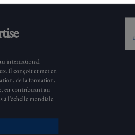
tise
au international
eux. Il conçoit et met en
ation, de la formation,
e, en contribuant au
s à l’échelle mondiale.