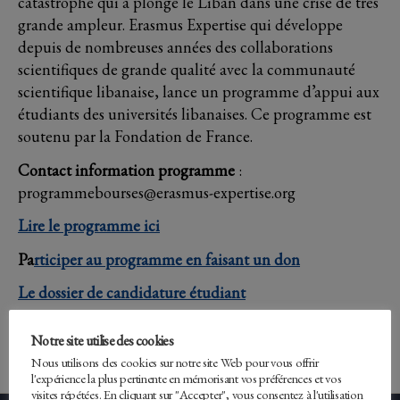
catastrophe qui a plongé le Liban dans une crise de très
grande ampleur. Erasmus Expertise qui développe
depuis de nombreuses années des collaborations
scientifiques de grande qualité avec la communauté
scientifique libanaise, lance un programme d’appui aux
étudiants des universités libanaises. Ce programme est
soutenu par la Fondation de France.
Contact information programme
:
programmebourses@erasmus-expertise.org
Lire le programme ici
Pa
rticiper au programme en faisant un don
Le dossier de candidature étudiant
Télécharger le
formulaire de candidature
Notre site utilise des cookies
Nous utilisons des cookies sur notre site Web pour vous offrir
l'expérience la plus pertinente en mémorisant vos préférences et vos
visites répétées. En cliquant sur "Accepter", vous consentez à l'utilisation