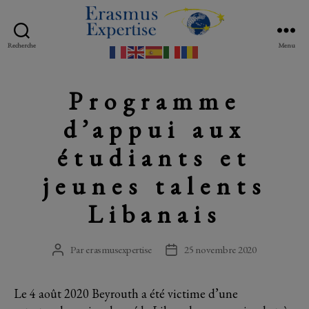
Recherche
Menu
Erasmus
Expertise
Programme
d’appui aux
étudiants et
jeunes talents
Libanais
Par
erasmusexpertise
25 novembre 2020
Auteur
Date
de
de
l’article
l’article
Le 4 août 2020 Beyrouth a été victime d’une