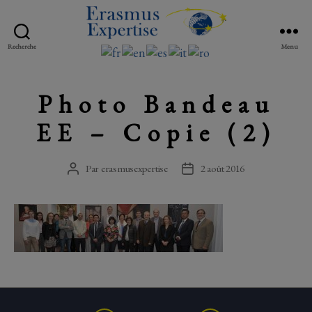
Erasmus
Recherche
Menu
Expertise
Photo Bandeau
EE – Copie (2)
Par
erasmusexpertise
2 août 2016
Auteur
Date
de
de
l’article
l’article