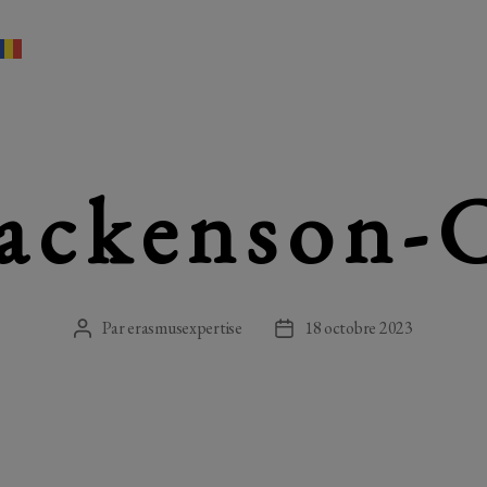
ackenson-
Par
erasmusexpertise
18 octobre 2023
Auteur
Date
de
de
l’article
l’article