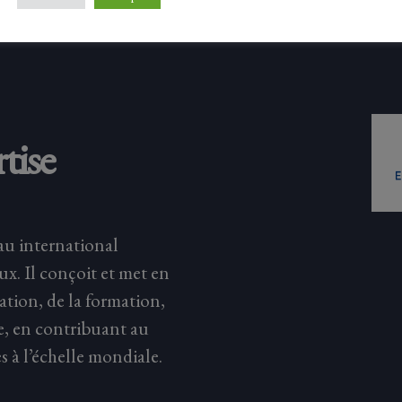
tise
au international
eux. Il conçoit et met en
ation, de la formation,
e, en contribuant au
s à l’échelle mondiale.