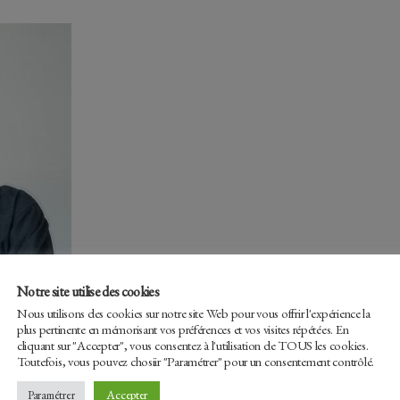
Notre site utilise des cookies
Nous utilisons des cookies sur notre site Web pour vous offrir l'expérience la
plus pertinente en mémorisant vos préférences et vos visites répétées. En
cliquant sur "Accepter", vous consentez à l'utilisation de TOUS les cookies.
Toutefois, vous pouvez chosiir "Paramétrer" pour un consentement contrôlé.
Accepter
Paramétrer
Facebook
Tw