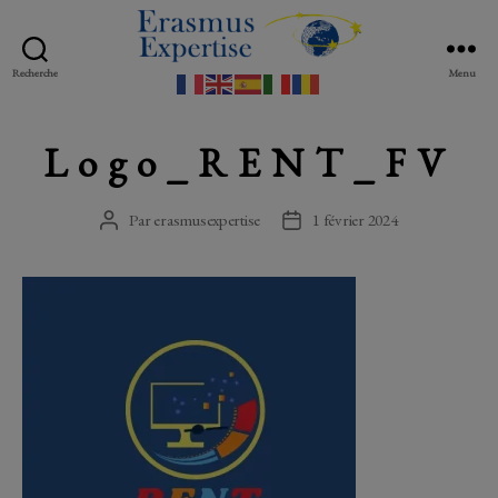
Recherche
Menu
Erasmus
Expertise
Logo_RENT_FV
Par
erasmusexpertise
1 février 2024
Auteur
Date
de
de
l’article
l’article