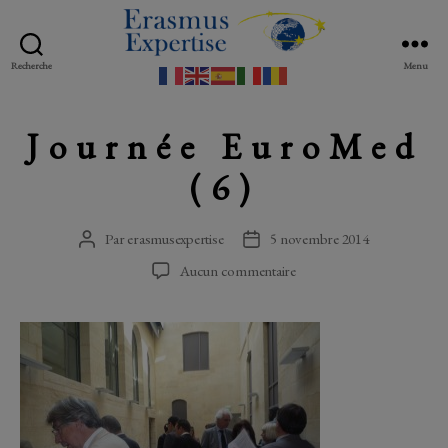
Recherche
Menu
Erasmus
Expertise
Journée EuroMed
(6)
Par
erasmusexpertise
5 novembre 2014
Auteur
Date
de
de
sur
Aucun commentaire
l’article
l’article
Journée
EuroMed
(6)