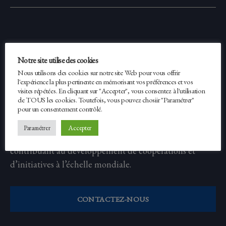
Erasmus Expertise
Notre site utilise des cookies
Nous utilisons des cookies sur notre site Web pour vous offrir
l'expérience la plus pertinente en mémorisant vos préférences et vos
Fondé en 2012, Erasmus Expertise est un réseau
visites répétées. En cliquant sur "Accepter", vous consentez à l'utilisation
international réunissant des experts issus de différents
de TOUS les cookies. Toutefois, vous pouvez chosiir "Paramétrer"
pour un consentement contrôlé.
milieux. Il conçoit et met en œuvre des projets dans les
domaines de l’éducation, de la formation, de
Accepter
Paramétrer
l’enseignement supérieur et de la recherche, en
contribuant au développement de coopérations et
d’initiatives à l’échelle mondiale.
CONTACTEZ-NOUS