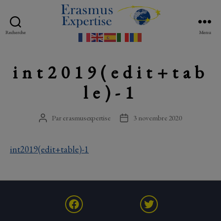
Recherche
Menu
Erasmus
Expertise
int2019(edit+tab
le)-1
Par
erasmusexpertise
3 novembre 2020
Auteur
Date
de
de
l’article
l’article
int2019(edit+table)-1
Facebook
Twitter