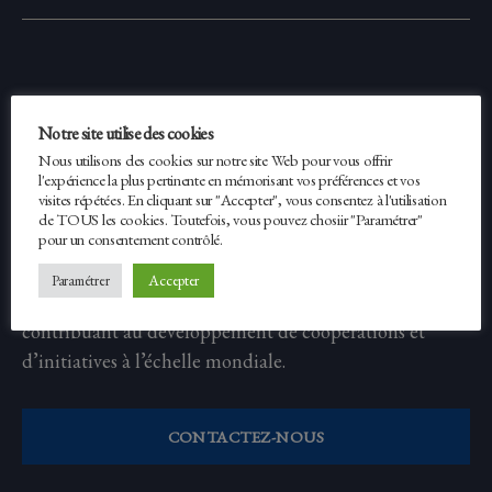
Erasmus Expertise
Notre site utilise des cookies
Nous utilisons des cookies sur notre site Web pour vous offrir
l'expérience la plus pertinente en mémorisant vos préférences et vos
Fondé en 2012, Erasmus Expertise est un réseau
visites répétées. En cliquant sur "Accepter", vous consentez à l'utilisation
international réunissant des experts issus de différents
de TOUS les cookies. Toutefois, vous pouvez chosiir "Paramétrer"
pour un consentement contrôlé.
milieux. Il conçoit et met en œuvre des projets dans les
domaines de l’éducation, de la formation, de
Accepter
Paramétrer
l’enseignement supérieur et de la recherche, en
contribuant au développement de coopérations et
d’initiatives à l’échelle mondiale.
CONTACTEZ-NOUS