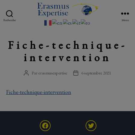
Erasmus
Recherche
Menu
Expertise
Fiche-technique-
intervention
Par
erasmusexpertise
6 septembre 2021
Auteur
Date
de
de
l’article
l’article
Fiche-technique-intervention
Facebook
Twitter