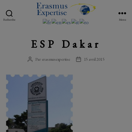
Erasmus
Recherche
Menu
Expertise
ESP Dakar
Par
erasmusexpertise
15 avril 2015
Auteur
Date
de
de
l’article
l’article