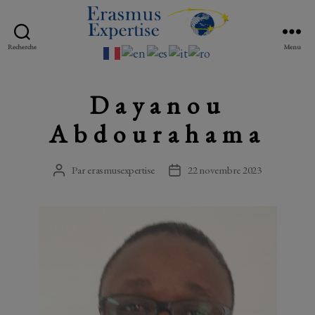
Erasmus
Recherche
Menu
Expertise
Dayanou
Abdourahama
Par
erasmusexpertise
22 novembre 2023
Auteur
Date
de
de
l’article
l’article