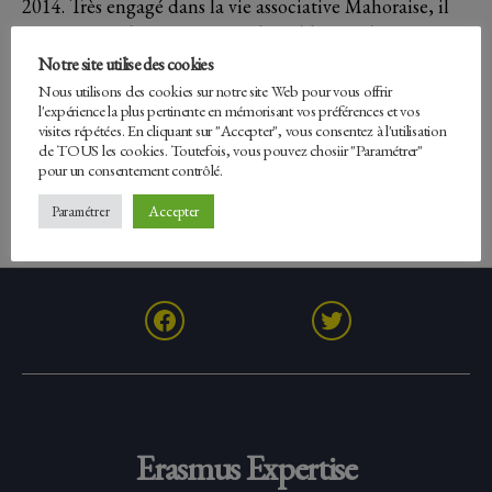
2014. Très engagé dans la vie associative Mahoraise, il
accompagne les personnes vulnérables sur différents
dispositifs en proximité avec les acteurs politiques et
Notre site utilise des cookies
institutionnels locaux. Il est le point focal d’Erasmus
Nous utilisons des cookies sur notre site Web pour vous offrir
l'expérience la plus pertinente en mémorisant vos préférences et vos
Expertise sur la région océan indien et plus
visites répétées. En cliquant sur "Accepter", vous consentez à l'utilisation
particulièrement chargé du développement du pôle
de TOUS les cookies. Toutefois, vous pouvez chosiir "Paramétrer"
formation et du réseau des jeunes ambassadeurs de la
pour un consentement contrôlé.
francophonie.
Accepter
Paramétrer
Facebook
Twitter
Erasmus Expertise