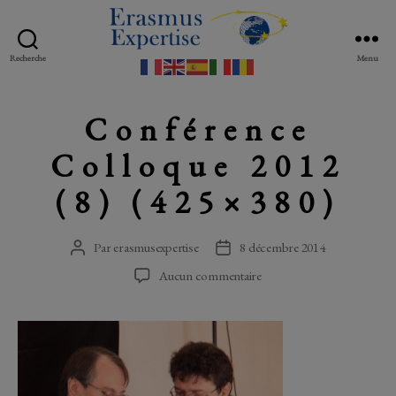
Recherche
Menu
Erasmus
Expertise
Conférence
Colloque 2012
(8) (425×380)
Par
erasmusexpertise
8 décembre 2014
Auteur
Date
de
de
sur
Aucun commentaire
l’article
l’article
Conférence
Colloque
2012
(8)
(425×380)