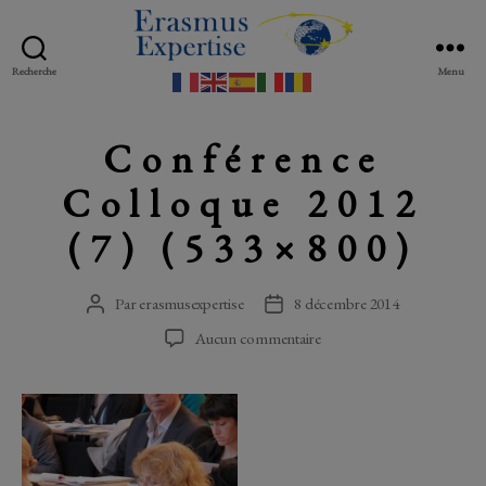
Recherche
Menu
Erasmus
Expertise
Conférence
Colloque 2012
(7) (533×800)
Par
erasmusexpertise
8 décembre 2014
Auteur
Date
de
de
sur
Aucun commentaire
l’article
l’article
Conférence
Colloque
2012
(7)
(533×800)