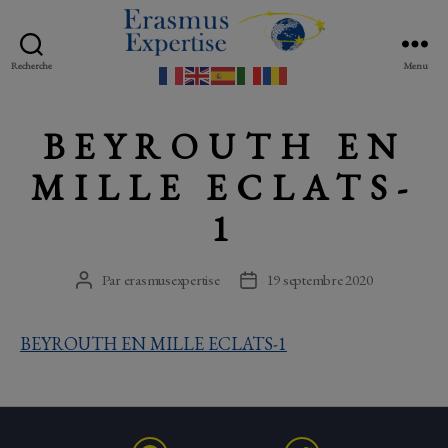
Recherche
Menu
Erasmus
Expertise
BEYROUTH EN
MILLE ECLATS-
1
Par
erasmusexpertise
19 septembre 2020
Auteur
Date
de
de
l’article
l’article
BEYROUTH EN MILLE ECLATS-1