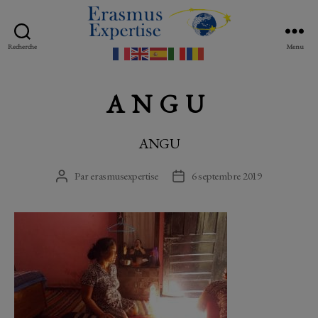
Recherche
Menu
Erasmus
Expertise
ANGU
ANGU
Par
erasmusexpertise
6 septembre 2019
Auteur
Date
de
de
l’article
l’article