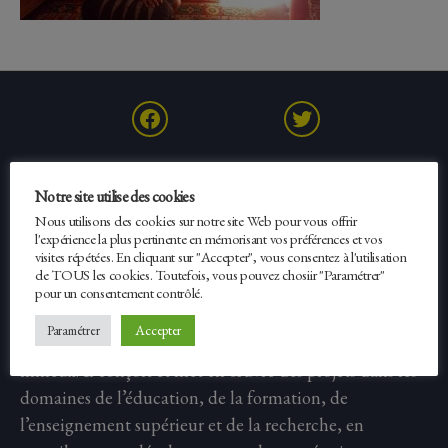
Facebook
Twitter
Notre site utilise des cookies
Nous utilisons des cookies sur notre site Web pour vous offrir
l'expérience la plus pertinente en mémorisant vos préférences et vos
Erasmus Expertise
visites répétées. En cliquant sur "Accepter", vous consentez à l'utilisation
de TOUS les cookies. Toutefois, vous pouvez chosiir "Paramétrer"
pour un consentement contrôlé.
Fondé en 2012, Erasmus Expertise est un réseau
Accepter
Paramétrer
international réunissant des experts issus de différents
milieux. Il conçoit et met en œuvre des projets dans les
domaines de l’éducation, de la formation, de
l’enseignement supérieur et de la recherche, en