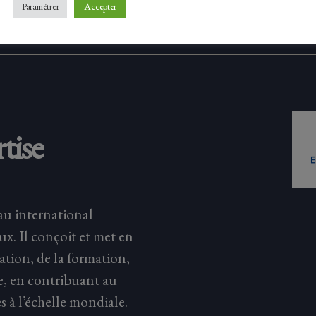
Accepter
Paramétrer
Facebook
Tw
tise
au international
eux. Il conçoit et met en
ation, de la formation,
e, en contribuant au
s à l’échelle mondiale.