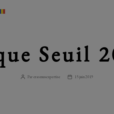
que Seuil 2
Par
erasmusexpertise
15 juin 2019
Auteur
Date
de
de
l’article
l’article