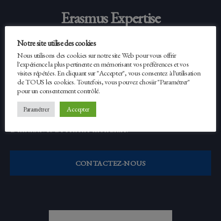
Erasmus Expertise
Notre site utilise des cookies
Fondé en 2012, Erasmus Expertise est un réseau
Nous utilisons des cookies sur notre site Web pour vous offrir
international réunissant des experts issus de différents
l'expérience la plus pertinente en mémorisant vos préférences et vos
visites répétées. En cliquant sur "Accepter", vous consentez à l'utilisation
milieux. Il conçoit et met en œuvre des projets dans les
de TOUS les cookies. Toutefois, vous pouvez chosiir "Paramétrer"
domaines de l’éducation, de la formation, de
pour un consentement contrôlé.
l’enseignement supérieur et de la recherche, en
Accepter
Paramétrer
contribuant au développement de coopérations et
d’initiatives à l’échelle mondiale.
CONTACTEZ-NOUS