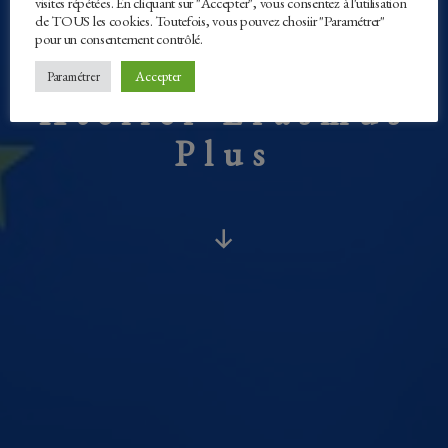
visites répétées. En cliquant sur "Accepter", vous consentez à l'utilisation
de TOUS les cookies. Toutefois, vous pouvez chosiir "Paramétrer"
pour un consentement contrôlé.
Accepter
Paramétrer
Atelier Erasmus
Plus
Défiler
vers
le
bas